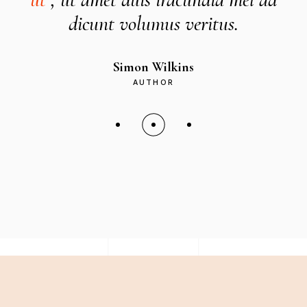
s.
lucilius duo adversarium im.
Colin Pullman
AUTHOR