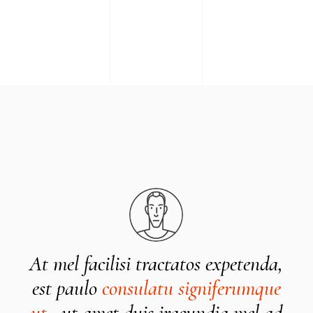
petenda,
In clita debitis mentitum ius, pr
erumque
praesent
corrumpit expetendis u
 mel ad
Dolore deleniti pro ut, in eros