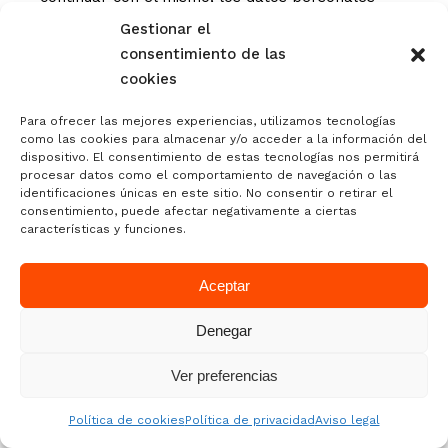
hayan sido tratados ilícitamente; los datos
Gestionar el
personales hayan sido obtenidos producto de
consentimiento de las
una oferta directa de servicios de la sociedad de
cookies
la información a un menor de 14 años. Además
de suprimir los datos, el Responsable del
Para ofrecer las mejores experiencias, utilizamos tecnologías
como las cookies para almacenar y/o acceder a la información del
Tratamiento, teniendo en cuenta la tecnología
dispositivo. El consentimiento de estas tecnologías nos permitirá
disponible y el coste de su aplicación, adoptará
procesar datos como el comportamiento de navegación o las
identificaciones únicas en este sitio. No consentir o retirar el
medidas razonables para informar a otros
consentimiento, puede afectar negativamente a ciertas
posibles responsables que estuvieren tratando
características y funciones.
los datos personales de la solicitud del
interesado de supresión de cualquier enlace a
Aceptar
esos datos personales.
Derecho a la limitación de los datos:
Es el
Denegar
derecho del Usuario del Website a limitar el
tratamiento de sus datos personales. El Usuario
Ver preferencias
del Website tiene derecho a obtener la limitación
del tratamiento cuando impugne la exactitud de
Política de cookies
Política de privacidad
Aviso legal
sus datos personales; el tratamiento sea ilícito;