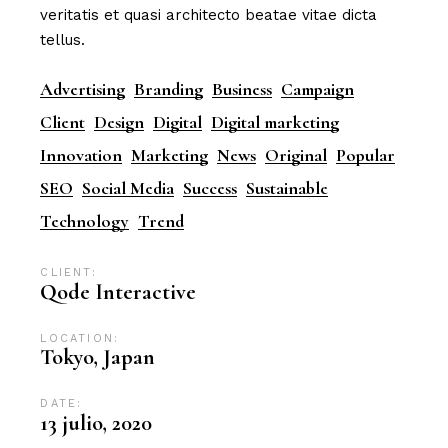
veritatis et quasi architecto beatae vitae dicta
tellus.
Advertising
Branding
Business
Campaign
Client
Design
Digital
Digital marketing
Innovation
Marketing
News
Original
Popular
SEO
Social Media
Success
Sustainable
Technology
Trend
CLIENT:
Qode Interactive
LOCATION:
Tokyo, Japan
DATE:
13 julio, 2020