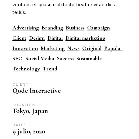
veritatis et quasi architecto beatae vitae dicta
tellus.
Advertising
Branding
Business
Campaign
Client
Design
Digital
Digital marketing
Innovation
Marketing
News
Original
Popular
SEO
Social Media
Success
Sustainable
Technology
Trend
CLIENT:
Qode Interactive
LOCATION:
Tokyo, Japan
DATE:
9 julio, 2020